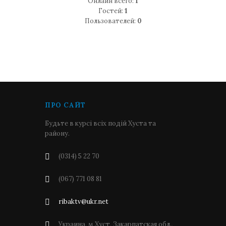
Онлайн всего:
1
Гостей:
1
Пользователей:
0
ПРО САЙТ
Будьте в курсі всіх подій Хуста та
району.
(0314) 5 22 70
(067) 771 08 81
ribaktv@ukr.net
Украина, м,Хуст, Закарпатская обл.,