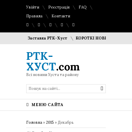
Увійти
Реєстрація
FAQ
Правила
Контакти
-Хуст
Заставка РТК-Хуст
КОРОТКІ НОВИНИ НА 23 05 19
РТК-
ХУСТ
.com
Всі новини Хуста та району
МЕНЮ САЙТА
Головна
»
2015
»
Декабрь