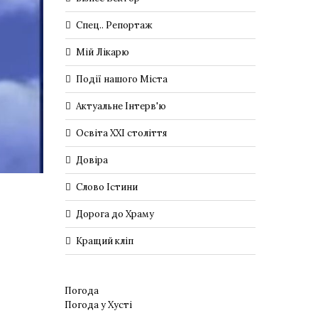
Спец.. Репортаж
Мій Лікарю
Події нашого Міста
Актуальне Інтерв'ю
Освіта XXI століття
Довіра
Слово Істини
Дорога до Храму
Кращий кліп
Погода
Погода у
Хусті