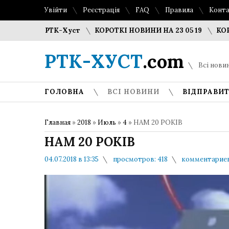
Увійти
Реєстрація
FAQ
Правила
Конт
авка РТК-Хуст
КОРОТКІ НОВИНИ НА 23 05 19
КОРОТКІ НО
РТК-ХУСТ
.com
Всі новин
ГОЛОВНА
ВСІ НОВИНИ
ВІДПРАВИТ
Главная
»
2018
»
Июль
»
4
» НАМ 20 РОКІВ
НАМ 20 РОКІВ
04.07.2018 в 13:35
просмотров: 418
комментариев