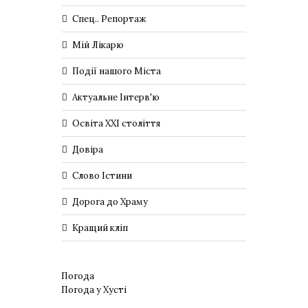
Спец.. Репортаж
Мій Лікарю
Події нашого Міста
Актуальне Інтерв'ю
Освіта XXI століття
Довіра
Слово Істини
Дорога до Храму
Кращий кліп
Погода
Погода у
Хусті