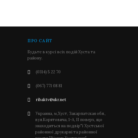
ПРО САЙТ
Будьте в курсі всіх подій Хуста та
району.
(0314) 5 22 70
(067) 771 08 81
ribaktv@ukr.net
Украина, м,Хуст, Закарпатская обл.,
вул.Корятовича, 1-А, ІІ поверх, що
знаходиться на подвір"ї Хустської
районної друкарні та районної