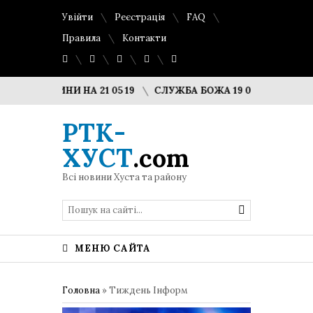
Увійти
Реєстрація
FAQ
Правила
Контакти
ВИНИ НА 21 05 19
СЛУЖБА БОЖА 19 05 19
БІЗНЕС ВЕКТОР 
РТК-
ХУСТ
.com
Всі новини Хуста та району
МЕНЮ САЙТА
Головна
»
Тиждень Інформ